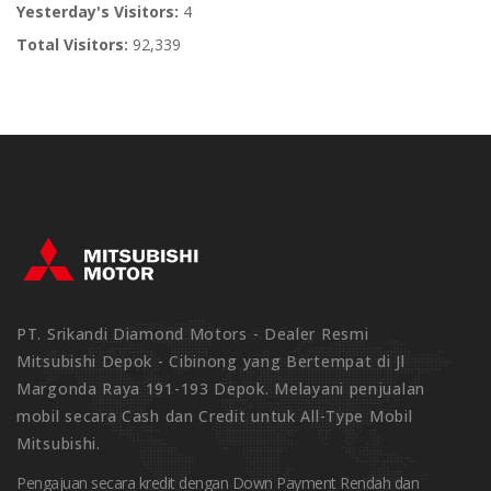
Yesterday's Visitors:
4
Total Visitors:
92,339
PT. Srikandi Diamond Motors - Dealer Resmi
Mitsubishi Depok - Cibinong yang Bertempat di Jl
Margonda Raya 191-193 Depok. Melayani penjualan
mobil secara Cash dan Credit untuk All-Type Mobil
Mitsubishi.
Pengajuan secara kredit dengan Down Payment Rendah dan