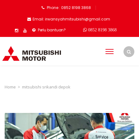
Phone : 0852 8198 3868
Email: irwansyahmitsubishi@gmail.com
Perlu bantuan?
0852 8198 3868
Home
>
mitsubishi srikandi depok