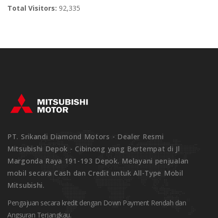
Total Visitors:
92,335
PT. Srikandi Diamond Motors - Dealer Resmi
Mitsubishi Depok - Cibinong yang Bertempat di Jl
Margonda Raya 191-193 Depok. Melayani penjualan
mobil secara Cash dan Credit untuk All-Type Mobil
Mitsubishi.
Pengajuan secara kredit dengan Down Payment Rendah dan
Angsuran Terjangkau.