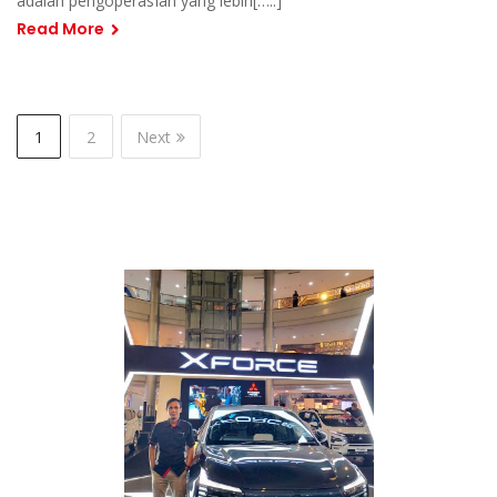
adalah pengoperasian yang lebih[…..]
Read More
1
2
Next