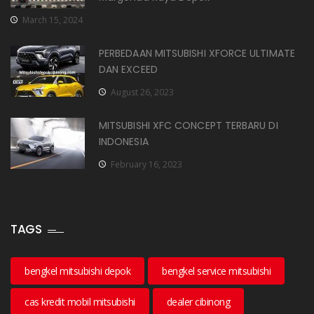
March 15, 2024
PERBEDAAN MITSUBISHI XFORCE ULTIMATE
DAN EXCEED
August 26, 2023
MITSUBISHI XFC CONCEPT TERBARU DI
INDONESIA
February 16, 2023
TAGS
bengkel mitsubishi depok
bengkel service mitsubishi
cas kredit mobil mitsubishi
dealer cibinong