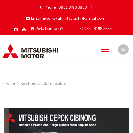
Phone : 0852 8198 3868
Email: irwansyahmitsubishi@gmail.com
Perlu bantuan?
0852 8198 3868
Home
>
cas kredit mobil mitsubishi