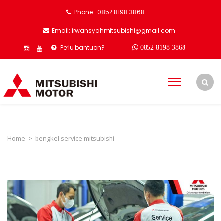
Phone : 0852 8198 3868
Email: irwansyahmitsubishi@gmail.com
Perlu bantuan?
0852 8198 3868
Home
>
bengkel service mitsubishi