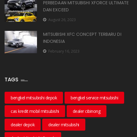
PERBEDAAN MITSUBISHI XFORCE ULTIMATE
DAN EXCEED
August 26, 2023
MITSUBISHI XFC CONCEPT TERBARU DI
INDONESIA
February 16, 2023
TAGS
bengkel mitsubishi depok
bengkel service mitsubishi
cas kredit mobil mitsubishi
dealer cibinong
dealer depok
dealer mitsubishi