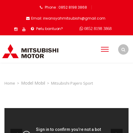
Phone : 0852 8198 3868
Email: irwansyahmitsubishi@gmail.com
Perlu bantuan?
0852 8198 3868
Model Mobil
Home
>
>
Mitsubishi Pajero Sport