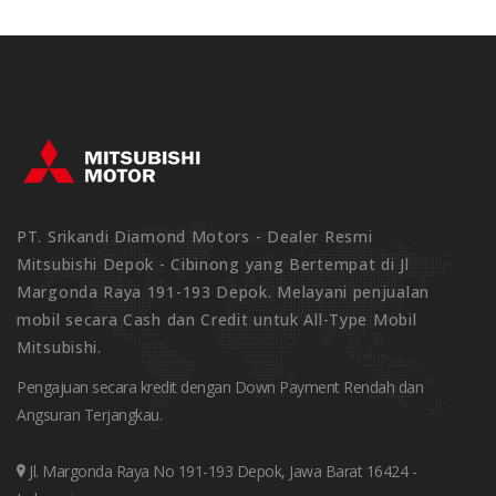
PT. Srikandi Diamond Motors - Dealer Resmi
Mitsubishi Depok - Cibinong yang Bertempat di Jl
Margonda Raya 191-193 Depok. Melayani penjualan
mobil secara Cash dan Credit untuk All-Type Mobil
Mitsubishi.
Pengajuan secara kredit dengan Down Payment Rendah dan
Angsuran Terjangkau.
Jl. Margonda Raya No 191-193 Depok, Jawa Barat 16424 -